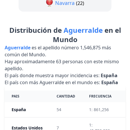
Navarra
(22)
Distribución de
Aguerralde
en el
Mundo
Aguerralde
es el apellido número 1,546,875 más
común del Mundo.
Hay aproximadamente 63 personas con este mismo
apellido.
El país donde muestra mayor incidencia es:
España
El país con más Aguerralde en el mundo es:
España
PAIS
CANTIDAD
FRECUENCIA
R
España
54
1: 861,256
39
1:
Estados Unidos
7
95