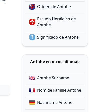
hay
Origen de Antohe
Escudo Heráldico de
Antohe
Significado de Antohe
Antohe en otros idiomas
Antohe Surname
Nom de Famille Antohe
Nachname Antohe