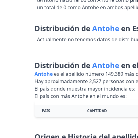
territorio nacional 60 con Antohe como
pri
un total de 0 como Antohe en ambos apelli
Distribución de
Antohe
en E
Actualmente no tenemos datos de distribuc
Distribución de
Antohe
en e
Antohe
es el apellido número 149,389 más
Hay aproximadamente 2,527 personas con e
El país donde muestra mayor incidencia es:
El país con más Antohe en el mundo es:
PAIS
CANTIDAD
Origen e Historia del apelli