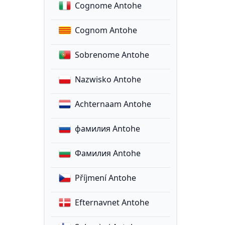
Cognome Antohe
Cognom Antohe
Sobrenome Antohe
Nazwisko Antohe
Achternaam Antohe
фамилия Antohe
Фамилия Antohe
Příjmení Antohe
Efternavnet Antohe