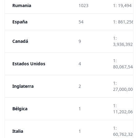
Rumania
1023
1: 19,494
España
54
1: 861,256
1:
Canadá
9
3,936,392
1:
Estados Unidos
4
80,067,544
1:
Inglaterra
2
27,000,000
1:
Bélgica
1
11,202,066
1:
Italia
1
60,762,320