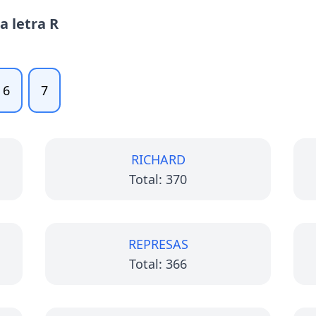
a letra R
6
7
RICHARD
Total: 370
REPRESAS
Total: 366