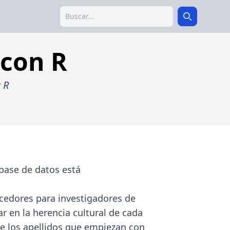
Search
Search
 con R
 R
 base de datos está
uecedores para investigadores de
r en la herencia cultural de cada
 de los apellidos que empiezan con