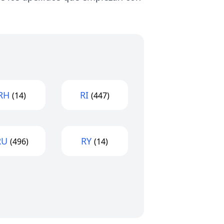
RH
RI
(14)
(447)
RU
RY
(496)
(14)