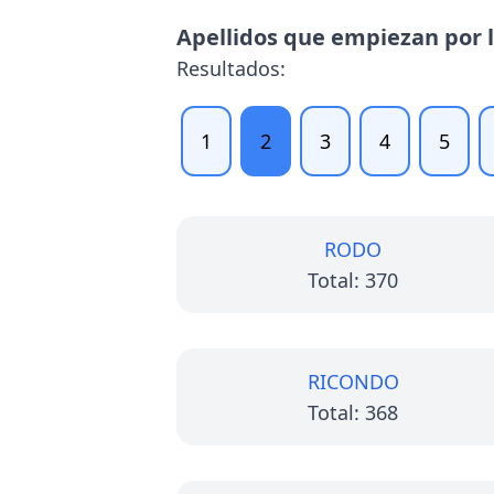
Apellidos que empiezan por l
Resultados:
1
2
3
4
5
RODO
Total: 370
RICONDO
Total: 368