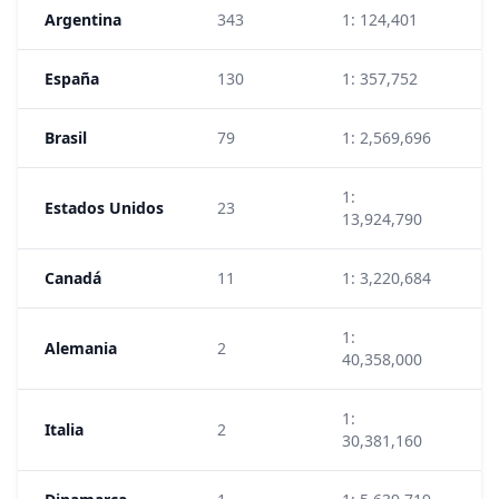
Argentina
343
1: 124,401
1
España
130
1: 357,752
2
Brasil
79
1: 2,569,696
9
1:
Estados Unidos
23
5
13,924,790
Canadá
11
1: 3,220,684
1
1:
Alemania
2
1
40,358,000
1:
Italia
2
1
30,381,160