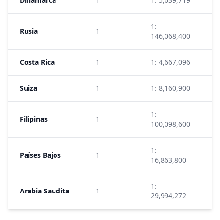
Dinamarca
1
1: 5,639,719
4
1:
Rusia
1
8
146,068,400
Costa Rica
1
1: 4,667,096
1
Suiza
1
1: 8,160,900
8
1:
Filipinas
1
6
100,098,600
1:
Países Bajos
1
1
16,863,800
1:
Arabia Saudita
1
5
29,994,272