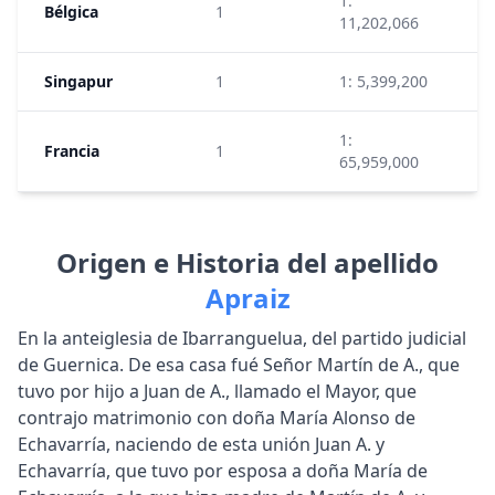
1:
Bélgica
1
9
11,202,066
Singapur
1
1: 5,399,200
3
1:
Francia
1
2
65,959,000
Origen e Historia del apellido
Apraiz
En la anteiglesia de Ibarranguelua, del partido judicial
de Guernica. De esa casa fué Señor Martín de A., que
tuvo por hijo a Juan de A., llamado el Mayor, que
contrajo matrimonio con doña María Alonso de
Echavarría, naciendo de esta unión Juan A. y
Echavarría, que tuvo por esposa a doña María de