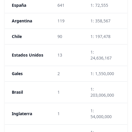
España
641
1: 72,555
6
Argentina
119
1: 358,567
4
Chile
90
1: 197,478
1
1:
Estados Unidos
13
7
24,636,167
Gales
2
1: 1,550,000
1
1:
Brasil
1
1
203,006,000
1:
Inglaterra
1
2
54,000,000