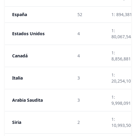
España
52
1: 894,381
1:
Estados Unidos
4
80,067,544
1:
Canadá
4
8,856,881
1:
Italia
3
20,254,107
1:
Arabia Saudita
3
9,998,091
1:
Siria
2
10,993,500