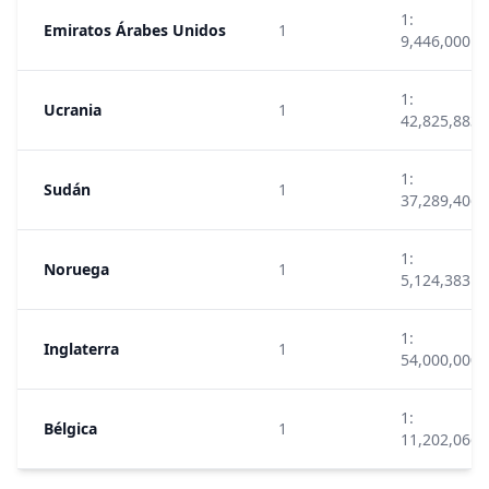
1:
Emiratos Árabes Unidos
1
9,446,000
1:
Ucrania
1
42,825,883
1:
Sudán
1
37,289,406
1:
Noruega
1
5,124,383
1:
Inglaterra
1
54,000,000
1:
Bélgica
1
11,202,066