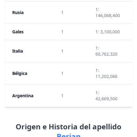
1:
Rusia
1
8
146,068,400
Gales
1
1: 3,100,000
1
1:
Italia
1
1
60,762,320
1:
Bélgica
1
9
11,202,066
1:
Argentina
1
1
42,669,500
Origen e Historia del apellido
Berian