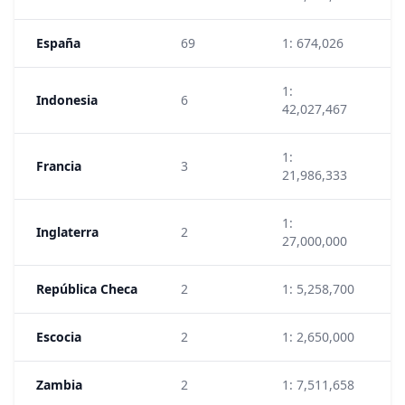
España
69
1: 674,026
3
1:
Indonesia
6
5
42,027,467
1:
Francia
3
1
21,986,333
1:
Inglaterra
2
2
27,000,000
República Checa
2
1: 5,258,700
1
Escocia
2
1: 2,650,000
2
Zambia
2
1: 7,511,658
5