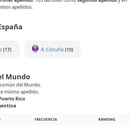
rimer apellido
, 105 Bertolez como
segundo apellido
y en
mbos apellidos.
España
e
A Coruña
(17)
(10)
el Mundo
s común del Mundo.
e mismo apellido.
Puerto Rico
gentina
D
FRECUENCIA
RANKING