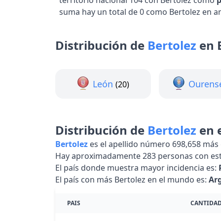
territorio nacional 104 con Bertolez como
p
suma hay un total de 0 como Bertolez en a
Distribución de
Bertolez
en 
León
Ourens
(20)
Distribución de
Bertolez
en 
Bertolez
es el apellido número 698,658 má
Hay aproximadamente 283 personas con est
El país donde muestra mayor incidencia es:
El país con más Bertolez en el mundo es:
Ar
PAIS
CANTIDA