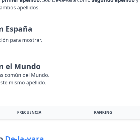
o
primer apellido
, 308 De-la-vara como
segundo apellido
y
 ambos apellidos.
n España
ión para mostrar.
n el Mundo
más común del Mundo.
ste mismo apellido.
FRECUENCIA
RANKING
do
De-la-vara