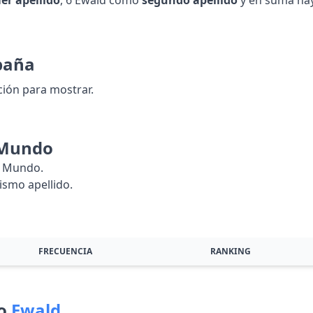
er apellido
, 6 Ewald como
segundo apellido
y en suma ha
paña
ión para mostrar.
 Mundo
l Mundo.
smo apellido.
FRECUENCIA
RANKING
do
Ewald