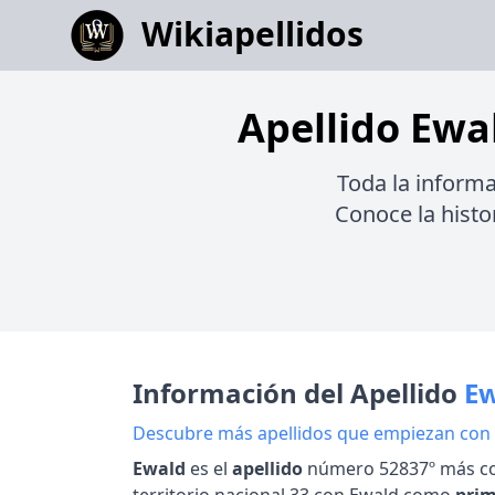
Wikiapellidos
Apellido Ewal
Toda la informa
Conoce la histor
Información del Apellido
E
Descubre más apellidos que empiezan con
Ewald
es el
apellido
número 52837º más c