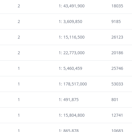
2
1: 43,491,900
18035
2
1: 3,609,850
9185
2
1: 15,116,500
26123
2
1: 22,773,000
20186
1
1: 5,460,459
25746
1
1: 178,517,000
53033
1
1: 491,875
801
1
1: 15,804,800
12741
1
1: 865,878
10683