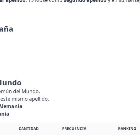
er apellido
, 19 Klose como
segundo apellido
y en suma ha
paña
Mundo
común del Mundo.
este mismo apellido.
Alemania
ania
CANTIDAD
FRECUENCIA
RANKING