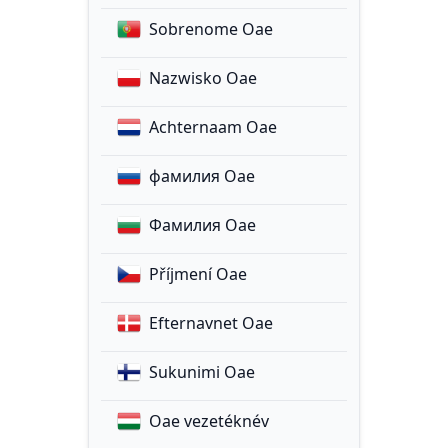
Sobrenome Oae
Nazwisko Oae
Achternaam Oae
фамилия Oae
Фамилия Oae
Příjmení Oae
Efternavnet Oae
Sukunimi Oae
Oae vezetéknév