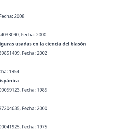
 Fecha: 2008
84033090, Fecha: 2000
figuras usadas en la ciencia del blasón
489851409, Fecha: 2002
cha: 1954
ispánica
400059123, Fecha: 1985
487204635, Fecha: 2000
400041925, Fecha: 1975