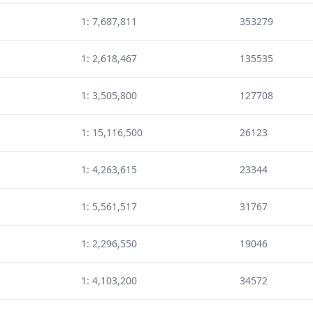
1: 7,687,811
353279
1: 2,618,467
135535
1: 3,505,800
127708
1: 15,116,500
26123
1: 4,263,615
23344
1: 5,561,517
31767
1: 2,296,550
19046
1: 4,103,200
34572