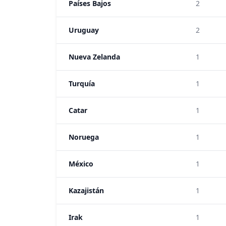
Países Bajos
2
Uruguay
2
Nueva Zelanda
1
Turquía
1
Catar
1
Noruega
1
México
1
Kazajistán
1
Irak
1