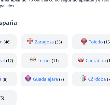
rimer apellido
, 16 Oancea como
segundo apellido
y en su
ellidos.
spaña
ón
Zaragoza
Toledo
(46)
(33)
(15
eal
Teruel
Cantabria
(12)
(11)
(
a
Guadalajara
Córdoba
(8)
(7)
(
(5)