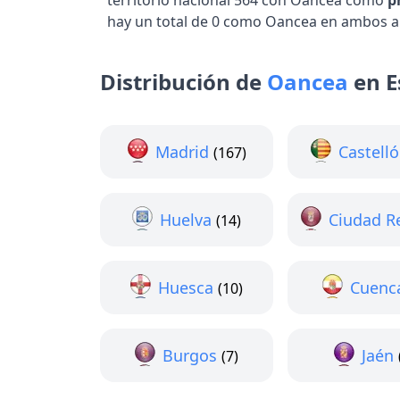
territorio nacional 564 con Oancea como
p
hay un total de 0 como Oancea en ambos ap
Distribución de
Oancea
en E
Madrid
Castell
(167)
Huelva
Ciudad R
(14)
Huesca
Cuenc
(10)
Burgos
Jaén
(7)