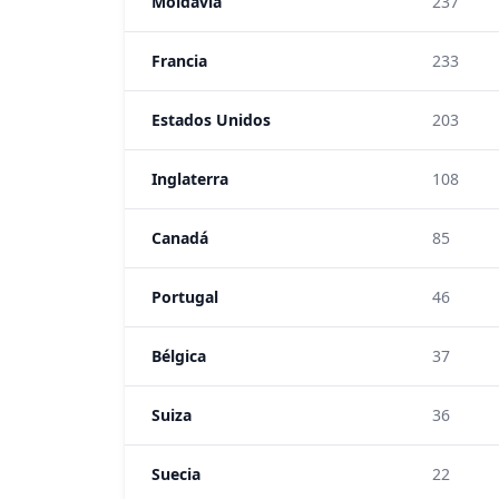
Moldavia
237
Francia
233
Estados Unidos
203
Inglaterra
108
Canadá
85
Portugal
46
Bélgica
37
Suiza
36
Suecia
22