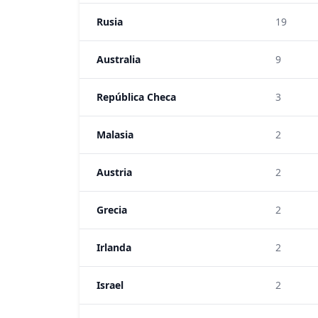
Rusia
19
Australia
9
República Checa
3
Malasia
2
Austria
2
Grecia
2
Irlanda
2
Israel
2