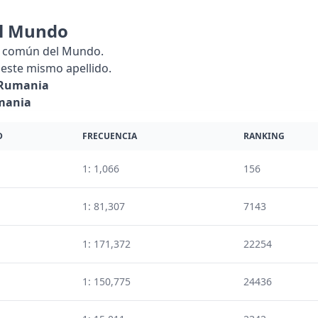
l Mundo
s común del Mundo.
este mismo apellido.
Rumania
mania
D
FRECUENCIA
RANKING
1: 1,066
156
1: 81,307
7143
1: 171,372
22254
1: 150,775
24436