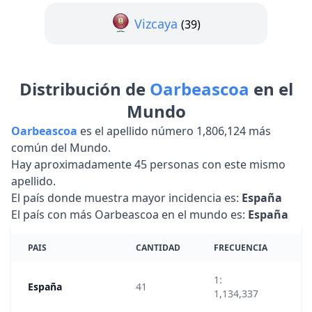
Vizcaya
(39)
Distribución de
Oarbeascoa
en el
Mundo
Oarbeascoa
es el apellido número 1,806,124 más
común del Mundo.
Hay aproximadamente 45 personas con este mismo
apellido.
El país donde muestra mayor incidencia es:
España
El país con más Oarbeascoa en el mundo es:
España
PAIS
CANTIDAD
FRECUENCIA
R
1:
España
41
47
1,134,337