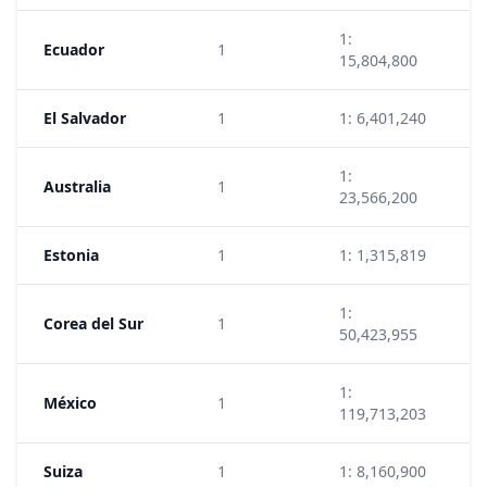
1:
Ecuador
1
1
15,804,800
El Salvador
1
1: 6,401,240
3
1:
Australia
1
2
23,566,200
Estonia
1
1: 1,315,819
1
1:
Corea del Sur
1
7
50,423,955
1:
México
1
5
119,713,203
Suiza
1
1: 8,160,900
8