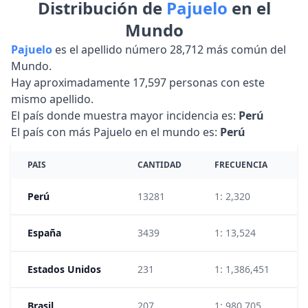
Distribución de
Pajuelo
en el
Mundo
Pajuelo
es el apellido número 28,712 más común del
Mundo.
Hay aproximadamente 17,597 personas con este
mismo apellido.
El país donde muestra mayor incidencia es:
Perú
El país con más Pajuelo en el mundo es:
Perú
PAIS
CANTIDAD
FRECUENCIA
Perú
13281
1: 2,320
3
España
3439
1: 13,524
1
Estados Unidos
231
1: 1,386,451
9
Brasil
207
1: 980,705
4