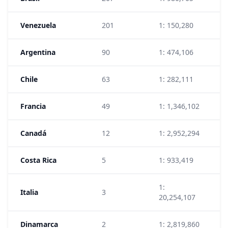
Venezuela
201
1: 150,280
7
Argentina
90
1: 474,106
5
Chile
63
1: 282,111
1
Francia
49
1: 1,346,102
1
Canadá
12
1: 2,952,294
1
Costa Rica
5
1: 933,419
7
1:
Italia
3
1
20,254,107
Dinamarca
2
1: 2,819,860
3