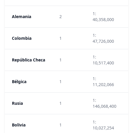
1:
Alemania
2
1
40,358,000
1:
Colombia
1
2
47,726,000
1:
República Checa
1
1
10,517,400
1:
Bélgica
1
9
11,202,066
1:
Rusia
1
8
146,068,400
1:
Bolivia
1
7
10,027,254