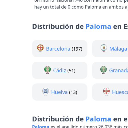
territorio nacional 746 con Paloma como
p
hay un total de 0 como Paloma en ambos ap
Distribución de
Paloma
en E
Barcelona
Málaga
(197)
Cádiz
Granad
(51)
Huelva
Huesc
(13)
Distribución de
Paloma
en e
Paloma
es el apellido número 26,036 más 