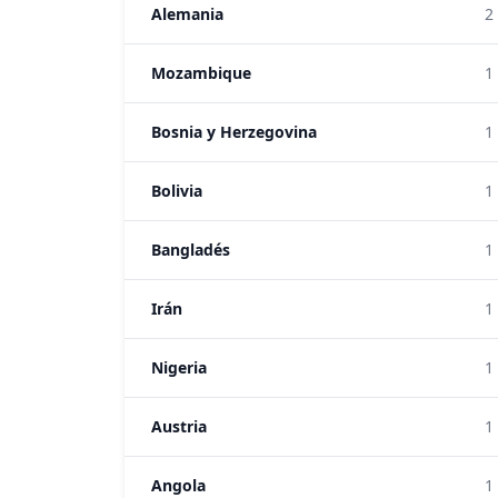
Alemania
2
Mozambique
1
Bosnia y Herzegovina
1
Bolivia
1
Bangladés
1
Irán
1
Nigeria
1
Austria
1
Angola
1