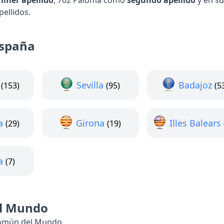
rimer apellido
, 762 Paloma como
segundo apellido
y en s
ellidos.
spaña
Sevilla
Badajoz
(153)
(95)
(5
a
Girona
Illes Balears
(29)
(19)
a
(7)
l Mundo
común del Mundo.