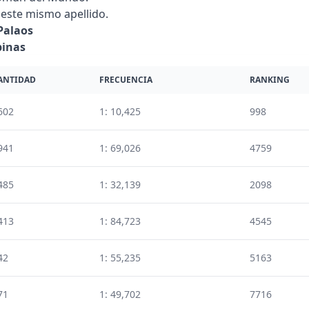
este mismo apellido.
Palaos
pinas
ANTIDAD
FRECUENCIA
RANKING
602
1: 10,425
998
941
1: 69,026
4759
485
1: 32,139
2098
413
1: 84,723
4545
42
1: 55,235
5163
71
1: 49,702
7716