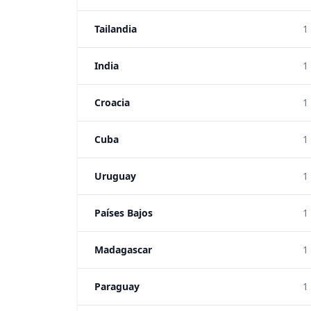
Tailandia
1
India
1
Croacia
1
Cuba
1
Uruguay
1
Países Bajos
1
Madagascar
1
Paraguay
1