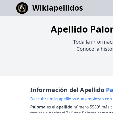
Wikiapellidos
Apellido Palo
Toda la informac
Conoce la histor
Información del Apellido
P
Descubre más apellidos que empiezan con
Paloma
es el
apellido
número 5589º más c