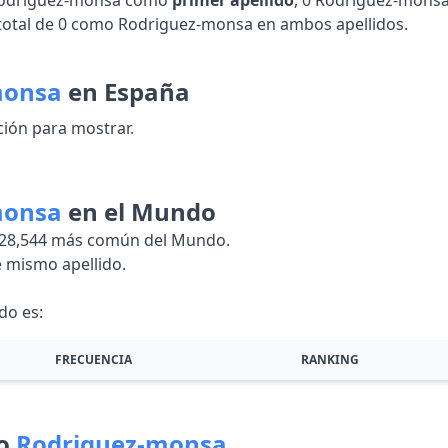
n Rodriguez-monsa como
primer apellido
, 0 Rodriguez-mons
total de 0 como Rodriguez-monsa en ambos apellidos.
monsa
en España
ión para mostrar.
monsa
en el Mundo
,628,544 más común del Mundo.
 mismo apellido.
do es:
FRECUENCIA
RANKING
do
Rodriguez-monsa