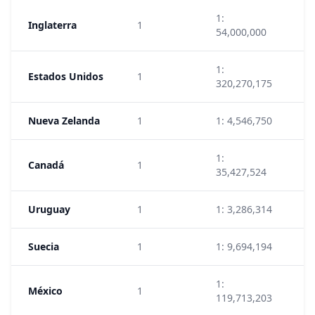
1:
Inglaterra
1
2
54,000,000
1:
Estados Unidos
1
2
320,270,175
Nueva Zelanda
1
1: 4,546,750
6
1:
Canadá
1
4
35,427,524
Uruguay
1
1: 3,286,314
1
Suecia
1
1: 9,694,194
7
1:
México
1
5
119,713,203