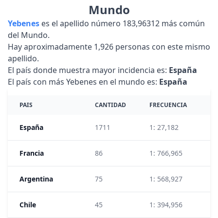
Mundo
Yebenes
es el apellido número 183,96312 más común
del Mundo.
Hay aproximadamente 1,926 personas con este mismo
apellido.
El país donde muestra mayor incidencia es:
España
El país con más Yebenes en el mundo es:
España
PAIS
CANTIDAD
FRECUENCIA
R
España
1711
1: 27,182
2
Francia
86
1: 766,965
1
Argentina
75
1: 568,927
5
Chile
45
1: 394,956
1