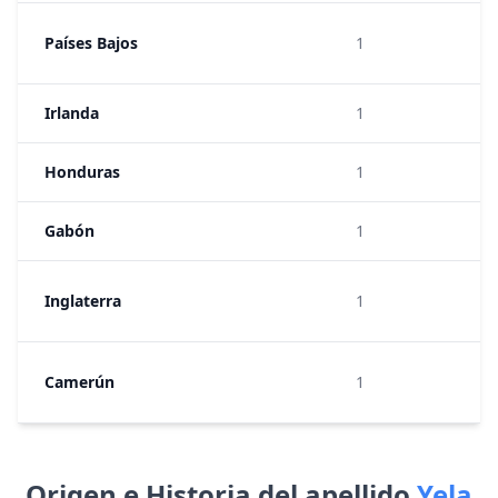
1:
Países Bajos
1
16
Irlanda
1
1:
Honduras
1
1:
Gabón
1
1:
1:
Inglaterra
1
54
1:
Camerún
1
20
Origen e Historia del apellido
Yela