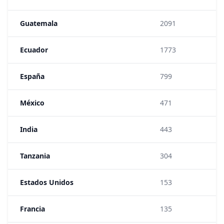
Guatemala
2091
1:
Ecuador
1773
1:
España
799
1:
México
471
1:
India
443
1:
Tanzania
304
1:
Estados Unidos
153
1:
Francia
135
1: