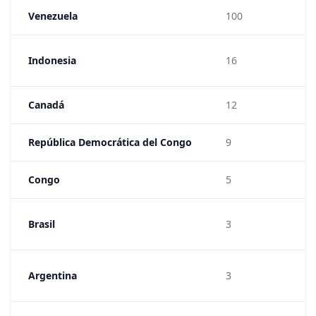
Venezuela
100
1:
1:
Indonesia
16
15
Canadá
12
1:
República Democrática del Congo
9
1:
Congo
5
1:
1:
Brasil
3
67
1:
Argentina
3
14