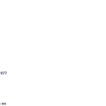
1977
a en