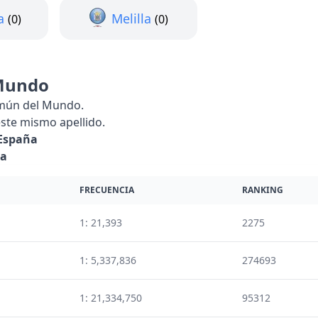
a
Melilla
(0)
(0)
Mundo
omún del Mundo.
ste mismo apellido.
España
ña
FRECUENCIA
RANKING
1: 21,393
2275
1: 5,337,836
274693
1: 21,334,750
95312