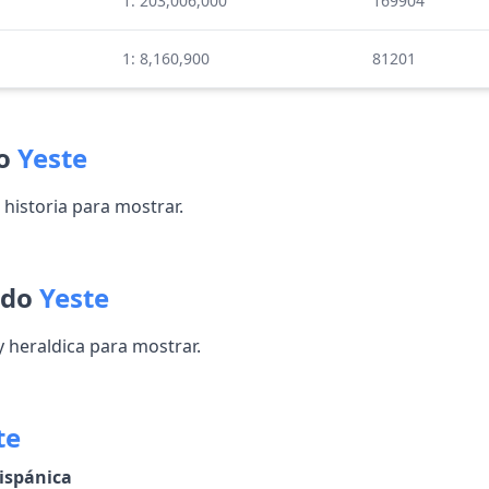
1: 203,006,000
169904
1: 8,160,900
81201
do
Yeste
historia para mostrar.
ido
Yeste
heraldica para mostrar.
te
ispánica