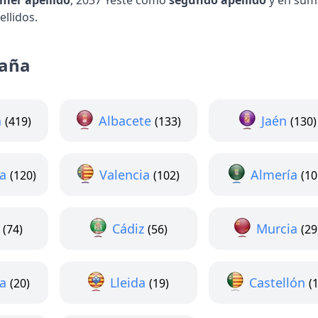
imer apellido
, 2037 Yeste como
segundo apellido
y en sum
llidos.
paña
a
Albacete
Jaén
(419)
(133)
(130)
a
Valencia
Almería
(120)
(102)
(10
Cádiz
Murcia
(74)
(56)
(29
a
Lleida
Castellón
(20)
(19)
(