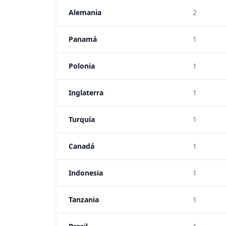
Alemania
2
Panamá
1
Polonia
1
Inglaterra
1
Turquía
1
Canadá
1
Indonesia
1
Tanzania
1