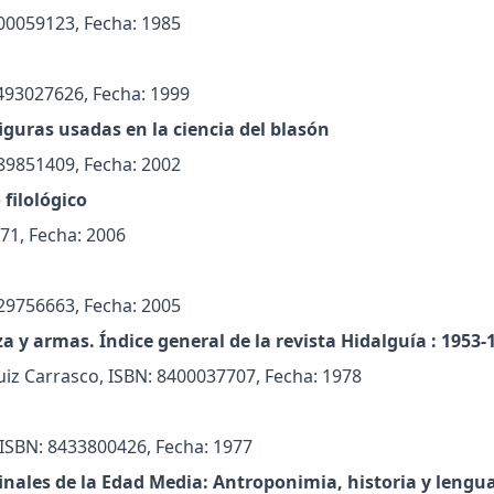
400059123, Fecha: 1985
493027626, Fecha: 1999
figuras usadas en la ciencia del blasón
489851409, Fecha: 2002
 filológico
71, Fecha: 2006
429756663, Fecha: 2005
za y armas. Índice general de la revista Hidalguía : 1953-
Ruiz Carrasco, ISBN: 8400037707, Fecha: 1978
 ISBN: 8433800426, Fecha: 1977
inales de la Edad Media: Antroponimia, historia y lengu