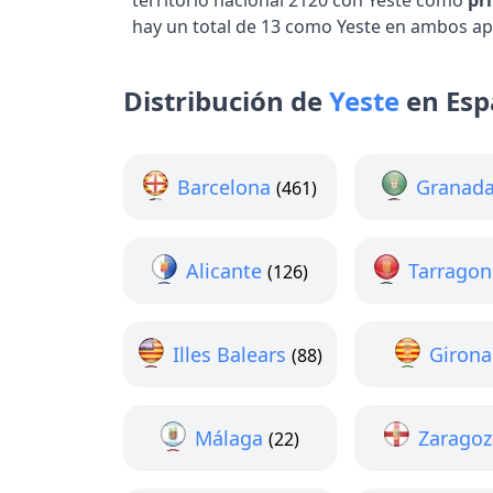
territorio nacional 2120 con Yeste como
pr
hay un total de 13 como Yeste en ambos ape
Distribución de
Yeste
en Es
Barcelona
Granad
(461)
Alicante
Tarragon
(126)
Illes Balears
Girona
(88)
Málaga
Zaragoz
(22)