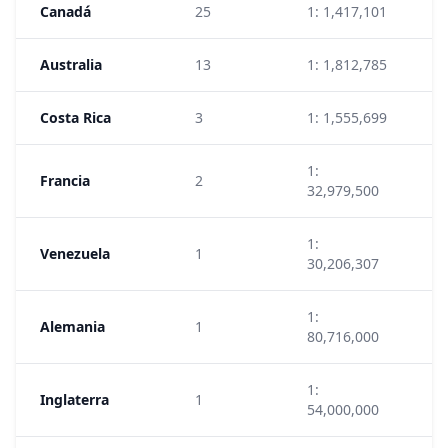
Canadá
25
1: 1,417,101
1
Australia
13
1: 1,812,785
1
Costa Rica
3
1: 1,555,699
1
1:
Francia
2
2
32,979,500
1:
Venezuela
1
2
30,206,307
1:
Alemania
1
1
80,716,000
1:
Inglaterra
1
2
54,000,000