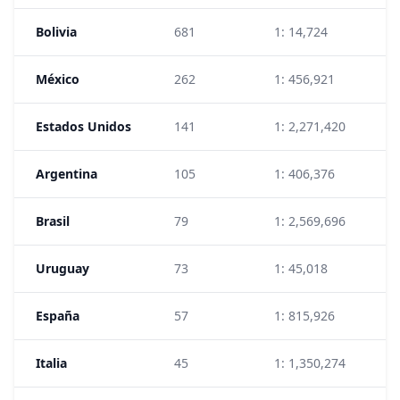
Bolivia
681
1: 14,724
1
México
262
1: 456,921
1
Estados Unidos
141
1: 2,271,420
1
Argentina
105
1: 406,376
4
Brasil
79
1: 2,569,696
9
Uruguay
73
1: 45,018
6
España
57
1: 815,926
3
Italia
45
1: 1,350,274
9