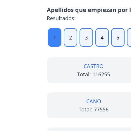
Apellidos que empiezan por l
Resultados:
1
2
3
4
5
CASTRO
Total: 116255
CANO
Total: 77556