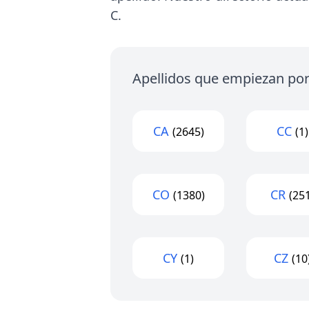
C.
Apellidos que empiezan por 
CA
CC
(2645)
(1)
CO
CR
(1380)
(25
CY
CZ
(1)
(10