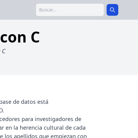
Search
Search
 con C
 C
 base de datos está
O.
uecedores para investigadores de
r en la herencia cultural de cada
 de los apellidos que empiezan con