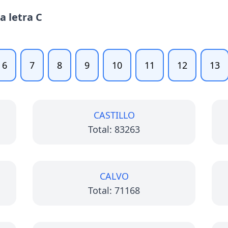
a letra C
6
7
8
9
10
11
12
13
CASTILLO
Total: 83263
CALVO
Total: 71168